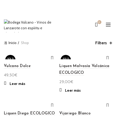
0
Filters
Inicio
Shop
SOLD
SOLD
OUT
OUT
Vulcano Dolce
Liquen Malvasía Volcánica
ECOLOGICO
49,50
€
29,00
€
Leer más
Leer más
Liquen Diego ECOLOGICO
Vijariego Blanco