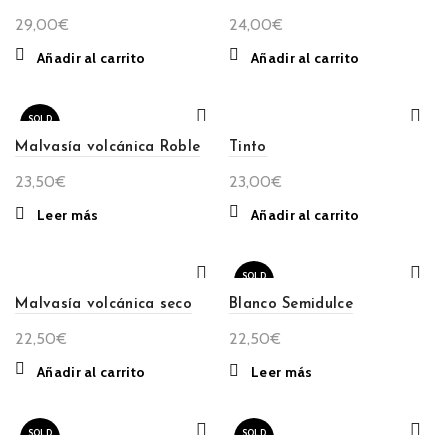
29,00
€
24,00
€
Añadir al carrito
Añadir al carrito
SOLD
OUT
Malvasía volcánica Roble
Tinto
23,50
€
23,00
€
Leer más
Añadir al carrito
SOLD
OUT
Malvasía volcánica seco
Blanco Semidulce
22,50
€
22,50
€
Añadir al carrito
Leer más
SOLD
SOLD
OUT
OUT