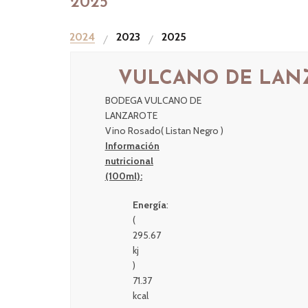
2025
2024
2023
2025
VULCANO DE LANZ
BODEGA VULCANO DE
LANZAROTE
Vino Rosado( Listan Negro )
Información
nutricional
(100ml):
Energía
:
(
295.67
kj
)
71.37
kcal