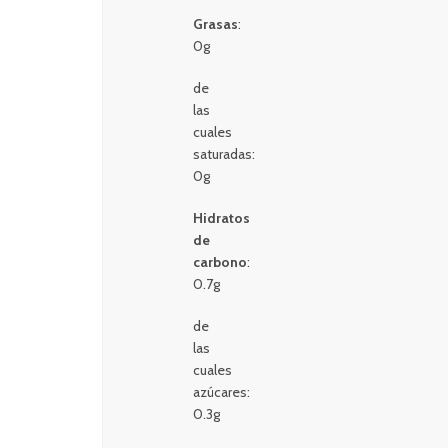
Grasas
:
0g
de
las
cuales
saturadas:
0g
Hidratos
de
carbono
:
0.7g
de
las
cuales
azúcares:
0.3g