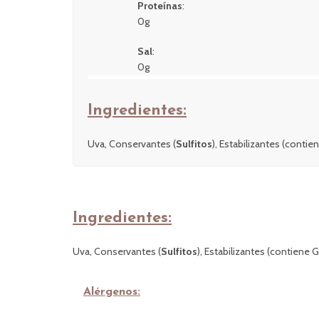
Proteínas
:
0g
Sal
:
0g
Ingredientes:
Uva, Conservantes (
Sulfitos
), Estabilizantes (conti
Ingredientes:
Uva, Conservantes (
Sulfitos
), Estabilizantes (contiene 
Alérgenos: